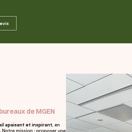
evis
 bureaux de MGEN
l apaisant et inspirant
, en
. Notre mission : proposer une